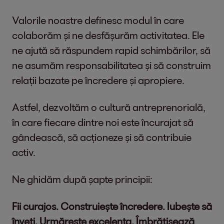
ziua de nastere;
Valorile noastre definesc modul în care
Programe de training si dezvoltare
colaborăm și ne desfășurăm activitatea. Ele
realizate si sustinute de traineri
ne ajută să răspundem rapid schimbărilor, să
autorizati;
ne asumăm responsabilitatea și să construim
Evenimente interne si cu echipa, in
relații bazate pe încredere și apropiere.
afara sediului companiei;
Concursuri interne organizate in
Astfel, dezvoltăm o cultură antreprenorială,
cadrul echipei;
în care fiecare dintre noi este încurajat să
Oferte preferentiale de la furnizori
gândească, să acționeze și să contribuie
de telefonie mobila si institutii
activ.
bancare.
Ne ghidăm după șapte principii:
Te asteptam in echipa EOS!
Fii curajos. Construiește încredere. Iubește să
Descrierea companiei
înveți. Urmărește excelența. Îmbrățișează