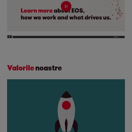
pentru cei din jurul tau;
esti orientat pe gasirea de solutii in
orice imprejurare;
esti o persoana pozitiva, amabila,
dar in acelasi timp ferma si
convingatoare;
lucrezi bine in echipa;
Valorile
noastre
organizarea si inovatia sunt
punctele tale forte;
esti persoana care se implica 100%
in ceea ce face.
Descrierea jobului
O zi in EOS arata astfel: