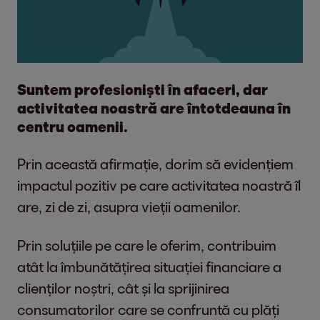
Aplici procedurile de colectare
specifice companiei interactionand
cu debitorii (persoane fizice sau
Suntem profesioniști în afaceri, dar
juridice) la telefon sau pe e-mail;
activitatea noastră are întotdeauna în
Oferi informatii debitorilor in
centru oamenii.
legatura cu aspectele particulare
ale debitelor pe care acestia le au;
Prin această afirmație, dorim să evidențiem
Identifici cele mai bune solutii de
impactul pozitiv pe care activitatea noastră îl
plata si negociezi termene de plata
are, zi de zi, asupra vieții oamenilor.
cu debitorii intr-o maniera
profesionista;
Prin soluțiile pe care le oferim, contribuim
Efectuezi sarcini administrative
atât la îmbunătățirea situației financiare a
generale: actualizezi baza de date
clienților noștri, cât și la sprijinirea
cu informatii relevante, monitorizezi
consumatorilor care se confruntă cu plăți