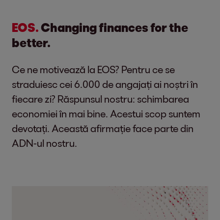
în BUCURESTI
EOS.
Changing finances for the
better.
Candidatul ideal
Ce ne motivează la EOS? Pentru ce se
Ne plac oamenii comunicativi, care se
straduiesc cei 6.000 de angajați ai noștri în
integreaza usor într-o echipa si care
fiecare zi? Răspunsul nostru: schimbarea
spun fara ezitare “DA” provocarilor.
economiei în mai bine. Acestui scop suntem
devotați. Această afirmație face parte din
Despre tine stim ca:
ADN-ul nostru.
iţi place să vorbesti cu oamenii, sa ii
asculti si sa ii ajuti in rezolvarea
problemelor lor;
stii sa negociezi si ai facut acest
lucru cu usurinta, fie pentru tine, fie