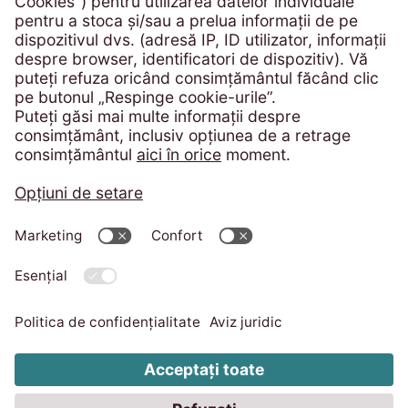
România
incredere, deschidere si flexibilitate.
Telefon:
+4 021 305 54 84
solicitari@eos-ksi.ro
Depuneți-vă candidatura acum
Portal de plată
Imprimare
Protecția consumatorului - ANPC
Facebook
Twitter
Linkedin
EOS KSI România
Resurse umane
Politica de confidentialitate
Imprint
Telefon:
+40 21 300 35 58
Cod de conduită
Sistem de avertizare
hr@eos-ksi.ro