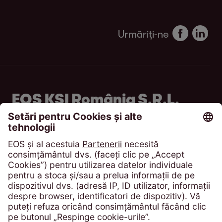
Urmăriți-ne
EOS KSI România S.R.L.
Bd. Poligrafiei, Sector 1
013704 București
România
Telefon:
+4 021 305 54 84
solicitari@eos-ksi.ro