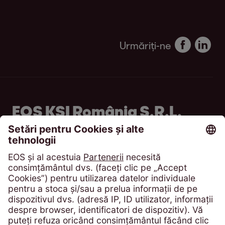
Urmăriți-ne
EOS KSI România S.R.L.
Bd. Poligrafiei, Sector 1
013704 București
România
Telefon:
+4 021 305 54 84
solicitari@eos-ksi.ro