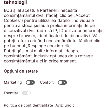
Bd. Poligrafiei, Sector 1
013704 București
România
Telefon:
+4 021 305 54 84
solicitari@eos-ksi.ro
Portal de plată
Protecția consumatorului - ANPC
Politica de confidentialitate
Imprint