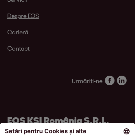
Despre EOS
Carieră
Contact
Urmăriți-ne
EOS KSI România S.R.L.