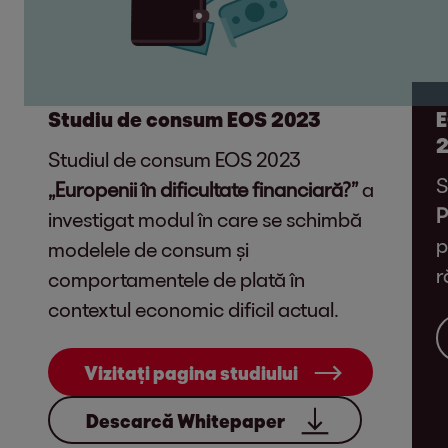
Studiu de consum EOS 2023
E
Studiul de consum EOS 2023
S
„Europenii în dificultate financiară?”
a
P
investigat modul în care se schimbă
p
modelele de consum și
r
comportamentele de plată în
contextul economic dificil actual.
Vizitați pagina studiului
Descarcă Whitepaper