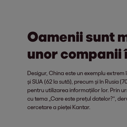
Oamenii sunt ma
unor companii 
Desigur, China este un exemplu extrem în 
și SUA (62 la sută), precum și în Rusia (
pentru utilizarea informațiilor lor. Prin
cu tema „Care este prețul datelor?“, derul
cercetare a pieței Kantar.