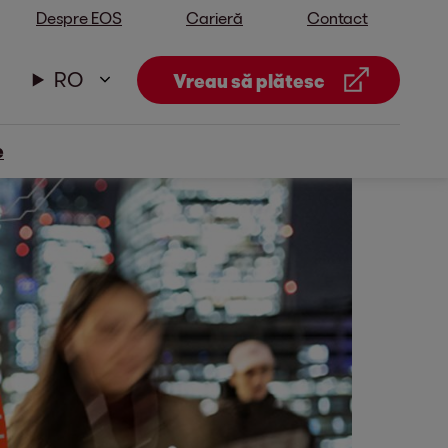
Despre EOS
Carieră
Contact
RO
Vreau să plătesc
e