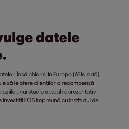
ivulge datele
.
lor. Însă chiar și în Europa (61 la sută)
uie să le ofere clienților o recompensă
luziile unui studiu actual reprezentativ
e investiții EOS împreună cu institutul de