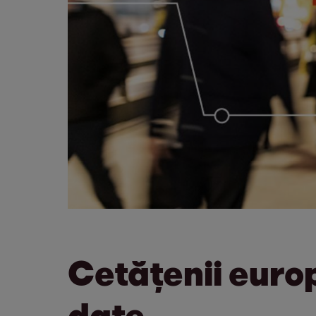
Cetățenii euro
date.