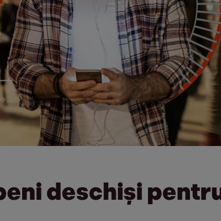
peni deschiși pentr