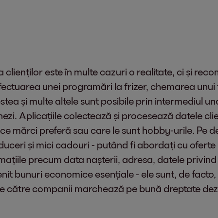
clienților este în multe cazuri o realitate, ci și r
efectuarea unei programări la frizer, chemarea unui t
tea și multe altele sunt posibile prin intermediul un
ezi. Aplicațiile colectează și procesează datele clien
 ce mărci preferă sau care le sunt hobby-urile. Pe de
duceri și mici cadouri - putând fi abordați cu oferte
rmațiile precum data nașterii, adresa, datele privin
bunuri economice esențiale - ele sunt, de facto, 
 lor de către companii marchează pe bună dreptate de