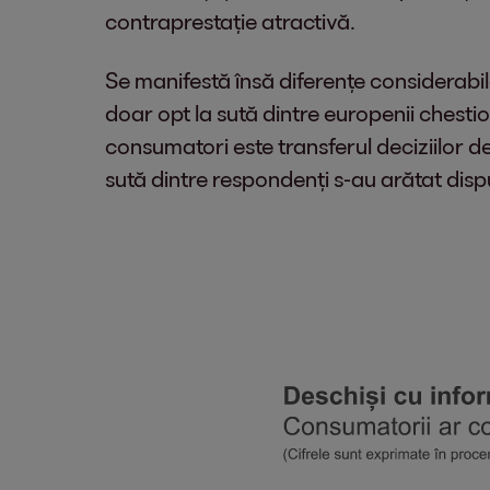
contraprestație atractivă.
Se manifestă însă diferențe considerabile
doar opt la sută dintre europenii chesti
consumatori este transferul deciziilor de
sută dintre respondenți s-au arătat dispu