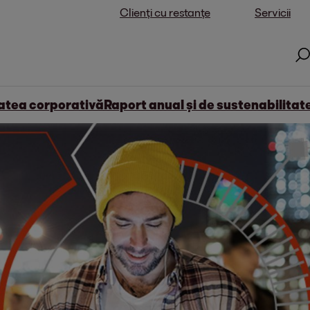
Clienți cu restanțe
Servicii
atea corporativă
Raport anual și de sustenabilitat