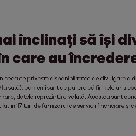
i înclinați să își d
în care au încredere
ceea ce privește disponibilitatea de divulgare a date
70 la sută), oamenii sunt de părere că firmele ar treb
 urmare, datele reprezintă o valută. Acestea sunt conc
at în 17 țări de furnizorul de servicii financiare și d