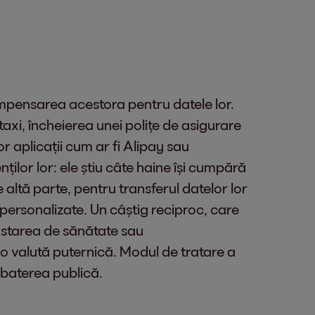
ecompensarea acestora pentru datele lor.
axi, încheierea unei polițe de asigurare
or aplicații cum ar fi Alipay sau
ților lor: ele știu câte haine își cumpără
 altă parte, pentru transferul datelor lor
 personalizate. Un câștig reciproc, care
d starea de sănătate sau
o valută puternică. Modul de tratare a
zbaterea publică.