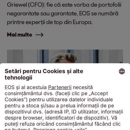
Griewel (CFO): fie că este vorba de portofolii
negarantate sau garantate, EOS se numără
printre experții de top din Europa.
Mai multe
Achiziționare de creanțe
Creanțe negarantate