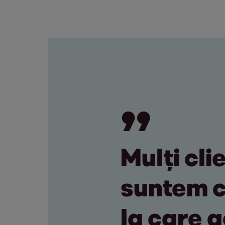
Mulți cli
suntem c
la care a