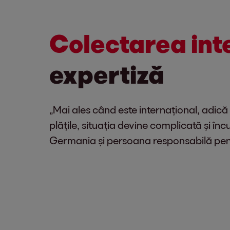
Colectarea int
expertiză
„Mai ales când este internațional, adică
plățile, situația devine complicată și î
Germania și persoana responsabilă pen