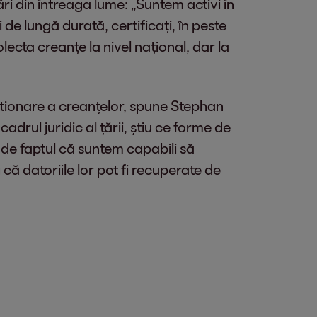
ri din întreaga lume: „Suntem activi în
de lungă durată, certificați, în peste
lecta creanțe la nivel național, dar la
estionare a creanțelor, spune Stephan
adrul juridic al țării, știu ce forme de
i de faptul că suntem capabili să
 că datoriile lor pot fi recuperate de