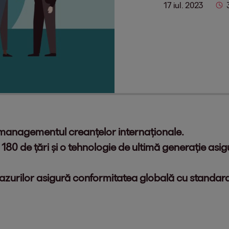
17 iul. 2023
n managementul creanțelor internaționale.
 180 de țări și o tehnologie de ultimă generație asig
cazurilor asigură conformitatea globală cu standardel