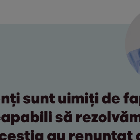
enți sunt uimiți de f
apabili să rezolvăm
ceștia au renunțat 