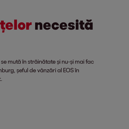
țelor
necesită
e mută în străinătate și nu-și mai fac
burg, șeful de vânzări al EOS în
.