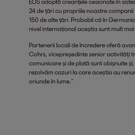
EOS adoptă creanțele cesionate în sistemu
24 de țări cu propriile noastre companii
150 de alte țări. Probabil că în Germania
nivel internațional aceștia sunt mult mai
Partenerii locali de încredere oferă ava
Cohrs, vicepreședinte senior activități tr
comunicare și de plată sunt obișnuite și, 
rezolvăm cazuri la care aceștia au renunța
oriunde în lume.”