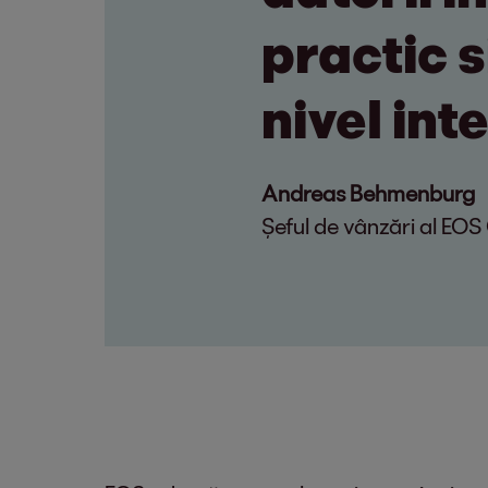
practic s
nivel int
Andreas Behmenburg
Şeful de vânzări al EO