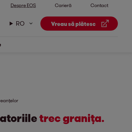
Despre EOS
Carieră
Contact
RO
Vreau să plătesc
e
eanțelor
atoriile
trec granița.