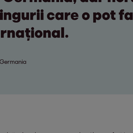
ingurii care o pot f
ernațional.
S Germania