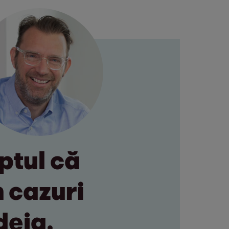
aptul că
 cazuri
deja.