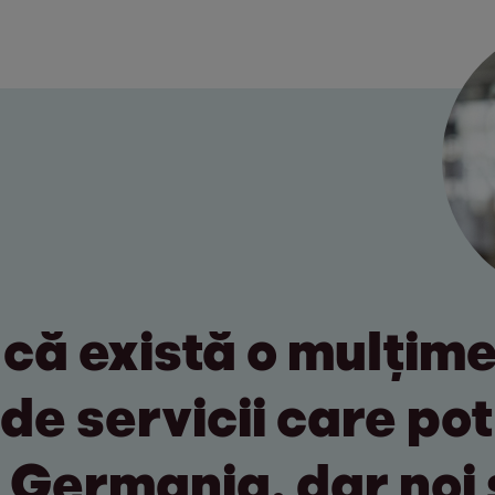
 că există o mulțim
 de servicii care po
în Germania, dar no