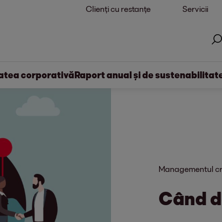
Clienți cu restanțe
Servicii
atea corporativă
Raport anual și de sustenabilitat
Managementul cr
Când d