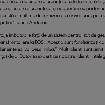
l său de colectare a creanțelor și le transferă în ță
 de colectare a creanțelor și cooperăm cu parteneri 
 există o mulțime de furnizori de servicii care pot co
 puțini,” spune Andreas.
ntaje imbatabile față de un sistem centralizat de g
ansfrontaliere la EOS: „Aceștia sunt familiarizați cu c
bineînțeles, vorbesc limba.” „Mulți clienți sunt uimiț
t deja. Datorită expertizei noastre, clienții înțeleg