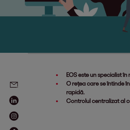
EOS este un specialist î
Social media links - share article
Email
O rețea care se întinde în
rapidă.
Linkedin
Controlul centralizat al 
Instagram
Facebook