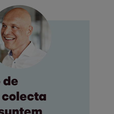
e de
t colecta
i suntem