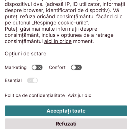
Bd. Poligrafiei, Sector 1
013704 București
România
Telefon:
+4 021 305 54 84
solicitari@eos-ksi.ro
Portal de plată
Protecția consumatorului - ANPC