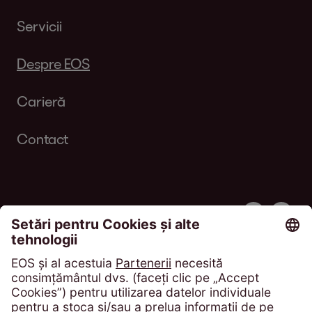
Servicii
Despre EOS
Carieră
Contact
Urmăriți-ne
EOS KSI România S.R.L.