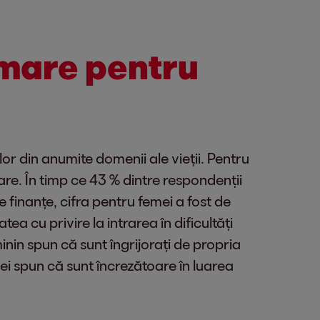
 mare pentru
or din anumite domenii ale vieții. Pentru
iare. În timp ce 43 % dintre respondenții
 finanțe, cifra pentru femei a fost de
 cu privire la intrarea în dificultăți
inin spun că sunt îngrijorați de propria
mei spun că sunt încrezătoare în luarea