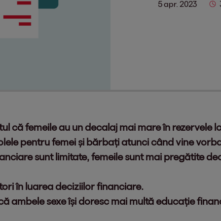
5 apr. 2023
ul că femeile au un decalaj mai mare în rezervele lo
ele pentru femei și bărbați atunci când vine vorba 
anciare sunt limitate, femeile sunt mai pregătite de
ori în luarea deciziilor financiare.
că ambele sexe își doresc mai multă educație finan