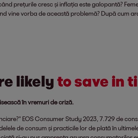
 când prețurile cresc și inflația este galopantă? Fem
când vine vorba de această problemă? După cum ara
e likely
to save in t
sească în vremuri de criză.
nanciare?" EOS Consumer Study 2023, 7.729 de consu
ele de consum și practicile lor de plată în ultimele
sociată și-au pus amprenta asupra consumatorilor eur