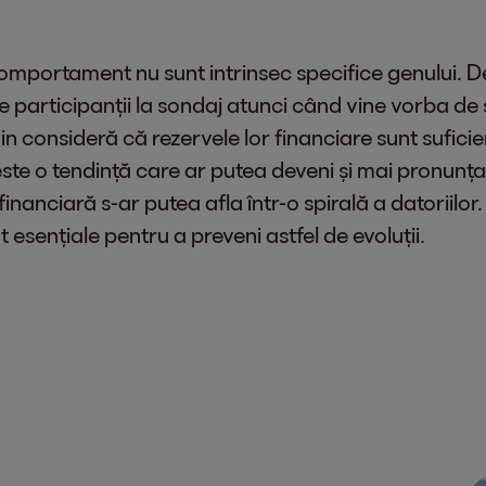
comportament nu sunt intrinsec specifice genului.
tre participanții la sondaj atunci când vine vorba d
in consideră că rezervele lor financiare sunt sufic
te o tendință care ar putea deveni și mai pronunțat
nanciară s-ar putea afla într-o spirală a datoriilor.
 esențiale pentru a preveni astfel de evoluții.