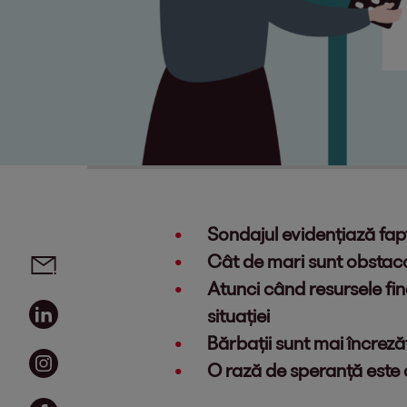
Sondajul evidențiază fapt
Social media links - share article
Email
Cât de mari sunt obstacol
Atunci când resursele fin
Linkedin
situației
Bărbații sunt mai încrezăt
Instagram
O rază de speranță este 
Facebook