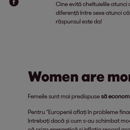
Cine evită cheltuielile atunci
diferență între sexe atunci 
răspunsul este da!
Women are mor
Femeile sunt mai predispuse
să economi
Pentru "Europenii aflați în probleme fi
întrebați dacă și cum s-au schimbat model
că criza energetică și inflația record a