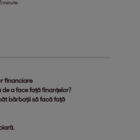
3 minute
r financiare
de a face față finanțelor?
cât bărbații să facă față
ciară.