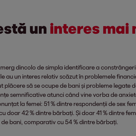
estă un
interes mai
 merg dincolo de simpla identificare a constrângeril
ile au un interes relativ scăzut în problemele financ
t plăcere să se ocupe de bani și probleme legate de
țe semnificative atunci când vine vorba de anxietatea
nunțat la femei: 51 % dintre respondenții de sex fem
 cu doar 42 % dintre bărbați. Și doar 41 % dintre fe
te de bani, comparativ cu 54 % dintre bărbați.