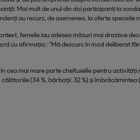
nță: Mai mult de unul din doi participanți la sonda
pondenți au recurs, de asemenea, la oferte speciale 
context, femeile iau adesea măsuri mai drastice dec
ord cu afirmația:: "Mă descurc în mod deliberat făr
 în cea mai mare parte cheltuielile pentru activităț
 călătoriile (34 %, bărbații: 32 %) și îmbrăcămintea 