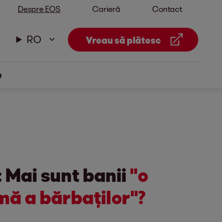
Despre EOS
Carieră
Contact
RO
Vreau să plătesc
e
 Mai sunt banii
"o
mă a bărbaților"?