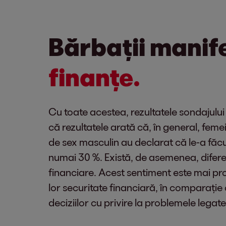
Bărbații manif
finanțe.
Cu toate acestea, rezultatele sondajului
că rezultatele arată că, în general, feme
de sex masculin au declarat că le-a făcu
numai 30 %. Există, de asemenea, diferen
financiare. Acest sentiment este mai pro
lor securitate financiară, în comparație
deciziilor cu privire la problemele lega