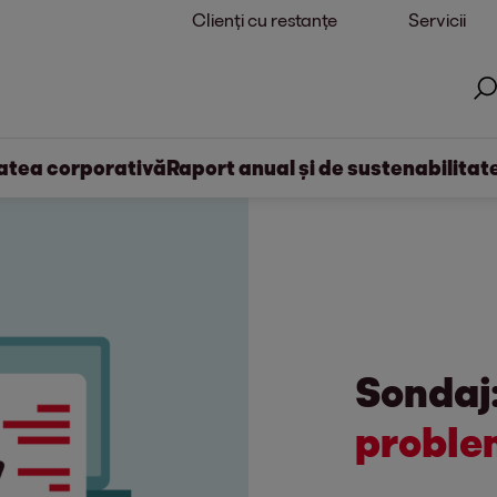
Clienți cu restanțe
Servicii
atea corporativă
Raport anual și de sustenabilitat
Sondaj:
proble