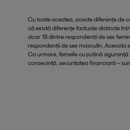
Cu toate acestea, aceste diferențe de 
că există diferențe factuale distincte în
doar 18 dintre respondenții de sex femin
respondenții de sex masculin. Aceasta es
Ca urmare, femeile cu puțină siguranță fi
consecință, securitatea financiară – sunt