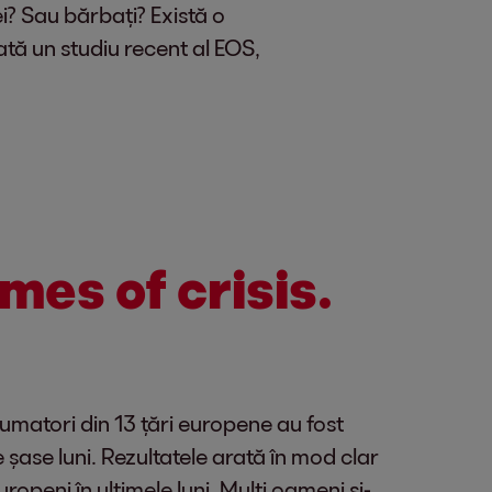
ei? Sau bărbați? Există o
tă un studiu recent al EOS,
imes of crisis.
matori din 13 țări europene au fost
 șase luni. Rezultatele arată în mod clar
openi în ultimele luni. Mulți oameni și-