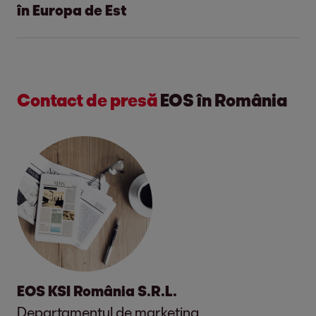
în Europa de Est
Grupul EOS și IFC extind
parteneriatul
în Europa de Est.
Contact de presă
EOS în România
Hamburg, 10 iunie 2026
Nouă facilitate comună de 400 de
milioane de euro pentru soluționarea
creditelor neperformante.
Investiții în Bosnia și Herțegovina,
Bulgaria, Croația, Polonia, România și
Serbia.
EOS KSI România S.R.L.
Cooperarea stabilizează sistemele
Departamentul de marketing