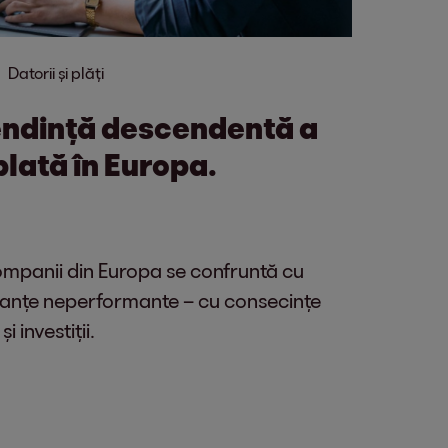
Datorii și plăți
endință descendentă a
plată în Europa.
ompanii din Europa se confruntă cu
creanțe neperformante – cu consecințe
i investiții.