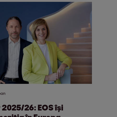
ean
 2025/26: EOS își
oziția în Europa