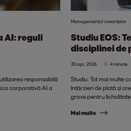
Managementul creanțelor
 AI: reguli
Studiu EOS: T
disciplinei de 
30 apr. 2026
4 minute
ă utilizarea responsabilă
Studiu: Tot mai multe c
tica corporativă AI a
întârzieri de plată și 
grave pentru lichiditate ș
Mai multe