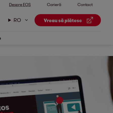
Despre EOS
Carieră
Contact
RO
Vreau să plătesc
e