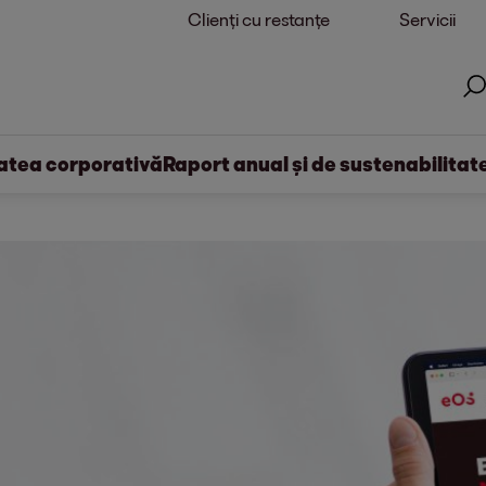
Clienți cu restanțe
Servicii
atea corporativă
Raport anual și de sustenabilitat