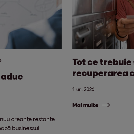
Tot ce trebuie 
e
recuperarea c
w aduc
1 iun. 2026
Mai multe
nuu creanțe restante
ează businessul