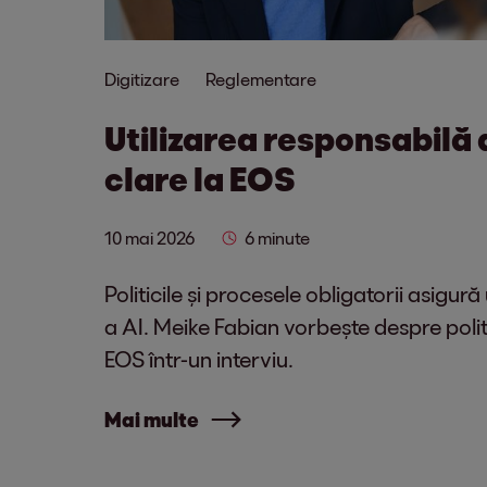
Digitizare
Reglementare
Utilizarea responsabilă a
clare la EOS
10 mai 2026
6 minute
Politicile și procesele obligatorii asigur
a AI. Meike Fabian vorbește despre poli
EOS într-un interviu.
Mai multe