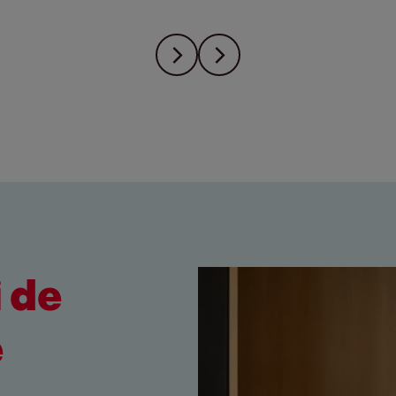
i de
e