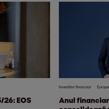
Investitor financiar
Europ
5/26: EOS
Anul financiar
consolidează p