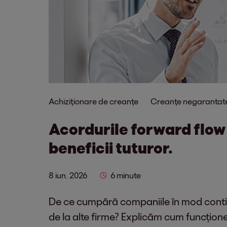
Achiziționare de creanțe
Creanțe negarantat
Acordurile forward flo
beneficii tuturor.
8 iun. 2026
6 minute
De ce cumpără companiile în mod conti
de la alte firme? Explicăm cum funcțion