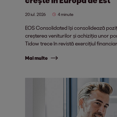
20 iul. 2026
4 minute
EOS Consolidated își consolidează poziți
creșterea veniturilor și achiziția unor po
Tidow trece în revistă exercițiul financi
Mai multe