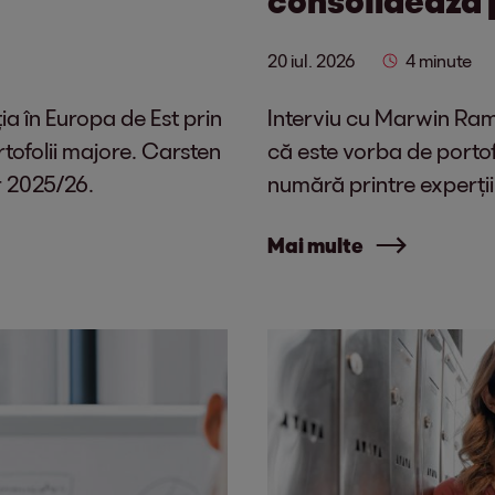
20 iul. 2026
4 minute
a în Europa de Est prin
Interviu cu Marwin Ramc
rtofolii majore. Carsten
că este vorba de portof
ar 2025/26.
numără printre experții
Mai multe