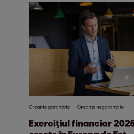
Creanțe garantate
Creanțe negarantate
Exercițiul financiar 202
crește în Europa de Est